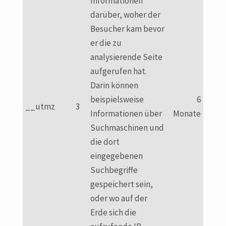
Informationen
darüber, woher der
Besucher kam bevor
er die zu
analysierende Seite
aufgerufen hat.
Darin können
beispielsweise
6
__utmz
3
Informationen über
Monate
Suchmaschinen und
die dort
eingegebenen
Suchbegriffe
gespeichert sein,
oder wo auf der
Erde sich die