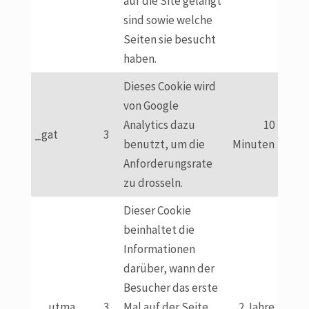
auf die Site gelangt
sind sowie welche
Seiten sie besucht
haben.
Dieses Cookie wird
von Google
Analytics dazu
10
_gat
3
benutzt, um die
Minuten
Anforderungsrate
zu drosseln.
Dieser Cookie
beinhaltet die
Informationen
darüber, wann der
Besucher das erste
__utma
3
Mal auf der Seite
2 Jahre