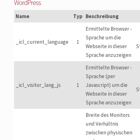
WordPress
Name
Typ
Beschreibung
Ermittelte Browser -
Sprache um die
_icl_current_language
1
Webseite in dieser
S
Sprache anzuzeigen
Ermittelte Browser -
Sprache (per
_icl_visitor_lang_js
1
Javascript) um die
S
Webseite in dieser
Sprache anzuzeigen
Breite des Monitors
und Verhältnis
zwischen physischen